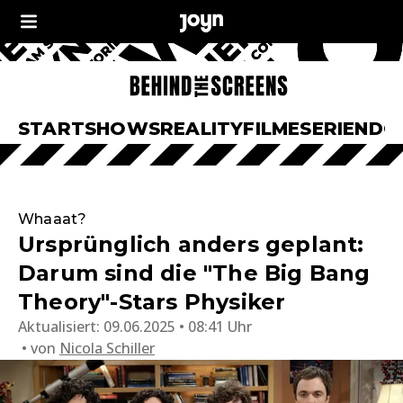
START
SHOWS
REALITY
FILME
SERIEN
DO
Whaaat?
Ursprünglich anders geplant:
Darum sind die "The Big Bang
Theory"-Stars Physiker
Aktualisiert:
09.06.2025 • 08:41 Uhr
von
Nicola Schiller