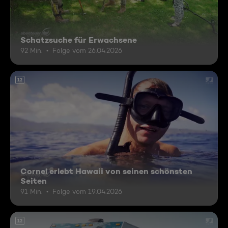
Schatzsuche für Erwachsene
92 Min.
Folge vom 26.04.2026
12
Cornel erlebt Hawaii von seinen schönsten
Seiten
91 Min.
Folge vom 19.04.2026
12