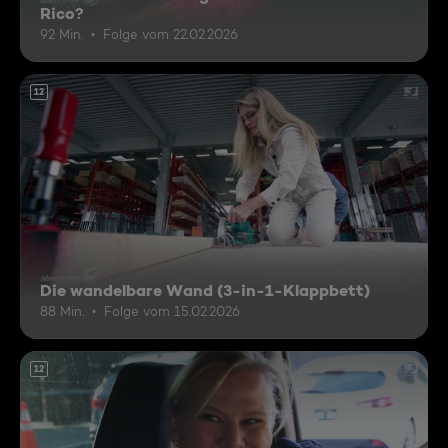
Rico?
92 Min.
Folge vom 22.02.2026
12
Die wandelbare Wand (3-in-1-Klappbett)
88 Min.
Folge vom 15.02.2026
12