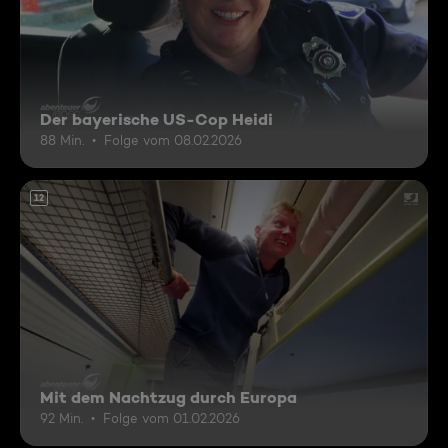
Der bayerische US-Cop Heidi
88 Min.
Folge vom 08.02.2026
12
Mit dem Nachtzug durch Europa
92 Min.
Folge vom 01.02.2026