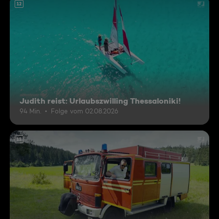
12
Judith reist: Urlaubszwilling Thessaloniki!
94 Min.
Folge vom 02.08.2026
12