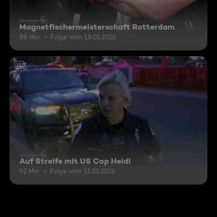
Magnetfischermeisterschaft Rotterdam
88 Min.
Folge vom 18.01.2026
12
Auf Streife mit US Cop Heidi
92 Min.
Folge vom 11.01.2026