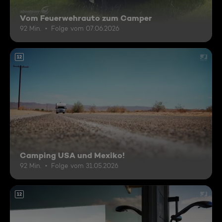
Vom Feuerwehrauto zum Camper
92 Min.
Folge vom 07.06.2026
12
Camping USA und Mexiko!
92 Min.
Folge vom 31.05.2026
12