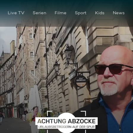
Live TV
Serien
Filme
Sport
Kids
News
Ripped off: Insel-Abzocken in