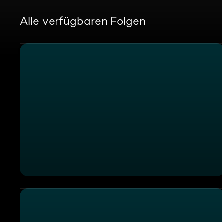
Alle verfügbaren Folgen
Abzocke in Südostasien: Kinder als Werkzeug dreiste