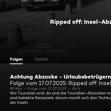
Ripped off: Insel-Ab
Folgen
Details
Achtung Abzocke - Urlaubsbetrügern
Folge vom 17.07.2025: Ripped off: Ins
89 Min.
Folge vom 17.07.2025
Ab 6
Wo Touristen sind, da sind die Touristen-Abzocken nic
sind beliebte Reiseziele, darum macht sich das "Ac
der Inseln.