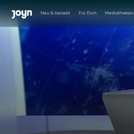
Zum Inhalt springen
Barrierefrei
Neu & beliebt
Für Dich
Mediatheken