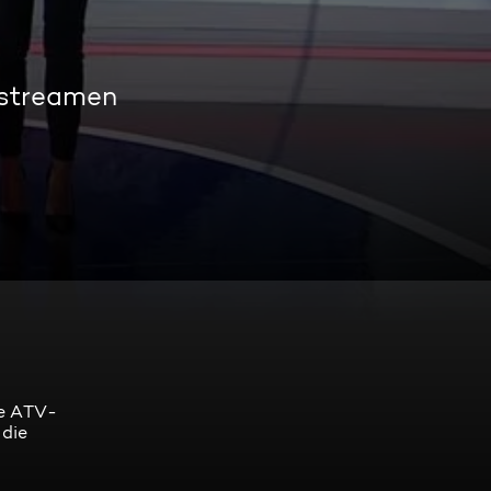
 streamen
re ATV-
 die