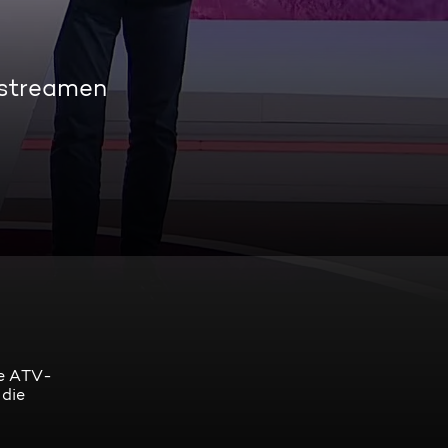
 streamen
re ATV-
 die