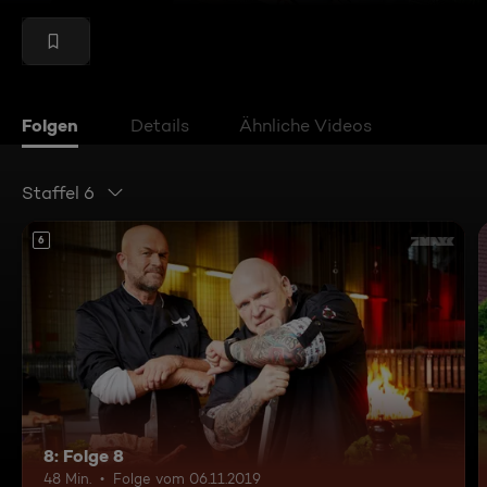
Folgen
Details
Ähnliche Videos
Staffel 6
6
8: Folge 8
48 Min.
Folge vom 06.11.2019