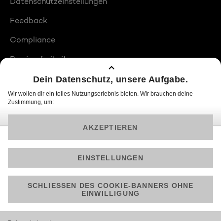
Datenschutzeinstellungen
Feedback
Compliance
Barrierefreiheit
Produktplatzierungen
© 2026 ProSiebenSat.1 PULS 4 GmbH
Am besten läuft Joyn in der App!
Jetzt kostenlos herunterladen.