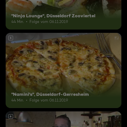
"Ninja Lounge", Düsseldorf Zooviertel
44 Min.
Folge vom 06.11.2019
6
"Namini's", Düsseldorf-Gerresheim
44 Min.
Folge vom 06.11.2019
6