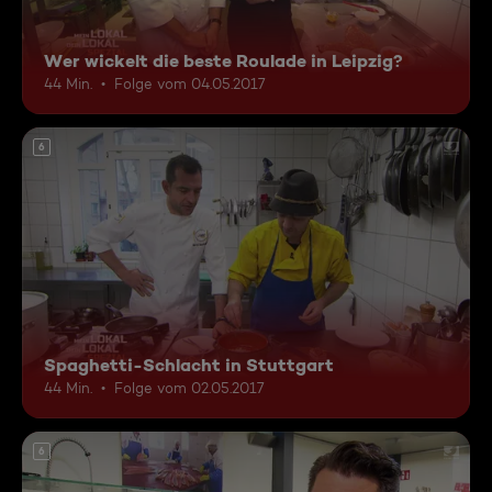
Wer wickelt die beste Roulade in Leipzig?
44 Min.
Folge vom 04.05.2017
6
Spaghetti-Schlacht in Stuttgart
44 Min.
Folge vom 02.05.2017
6