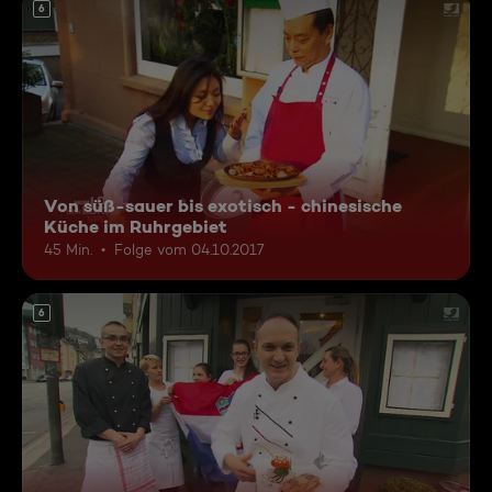
6
Von süß-sauer bis exotisch - chinesische
Küche im Ruhrgebiet
45 Min.
Folge vom 04.10.2017
6