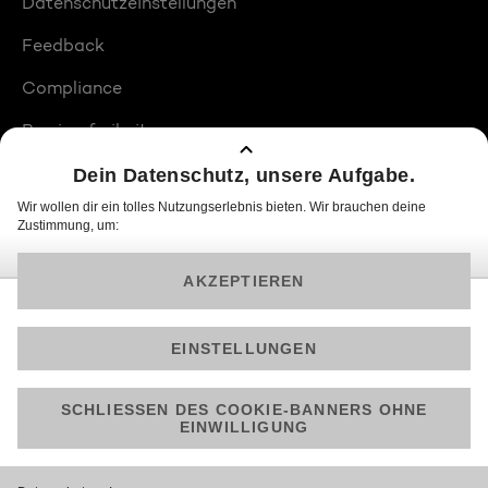
Datenschutzeinstellungen
Feedback
Compliance
Barrierefreiheit
Produktplatzierungen
© 2026 ProSiebenSat.1 PULS 4 GmbH
Am besten läuft Joyn in der App!
Jetzt kostenlos herunterladen.