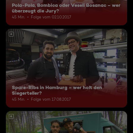
Pola-Pola, Bombica oder Veseli Bosanac – wer
überzeugt die Jury?
45 Min.
Folge vom 02.10.2017
6
Spare-Ribs in Hamburg – wer holt den
Siegerteller?
45 Min.
Folge vom 17.08.2017
6