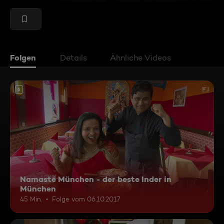
Folgen
Details
Ähnliche Videos
6
Namasté München - der beste Inder in
München
45 Min.
Folge vom 06.10.2017