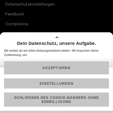
Datenschutzeinstellungen
Feedback
Compliance
Barrierefreiheit
Produktplatzierungen
© 2026 ProSiebenSat.1 PULS 4 GmbH
Am besten läuft Joyn in der App!