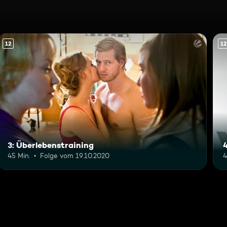
12
12
3: Überlebenstraining
45 Min.
Folge vom 19.10.2020
4