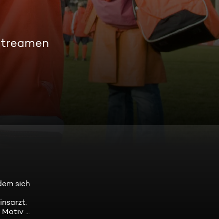
 streamen
dem sich
insarzt.
otiv ...