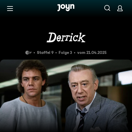
Zum Inhalt springen
Barrierefrei
Der Mann aus Antibes
Staffel 9
Folge 3
vom 21.04.2025