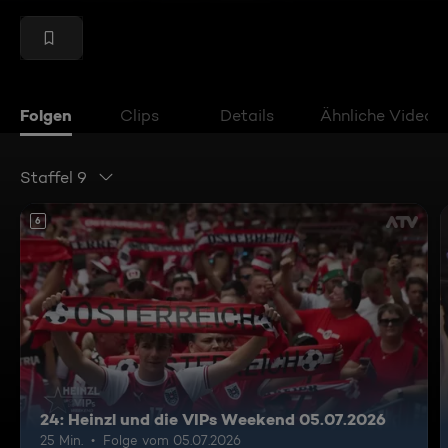
Folgen
Clips
Details
Ähnliche Videos
Staffel 9
6
24: Heinzl und die VIPs Weekend 05.07.2026
25 Min.
Folge vom 05.07.2026