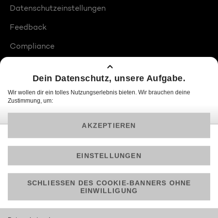
Datenschutzeinstellungen
Feedback
Compliance
Barrierefreiheit
Produktplatzierungen
© 2026 ProSiebenSat.1 PULS 4 GmbH
Am besten läuft Joyn in der App!