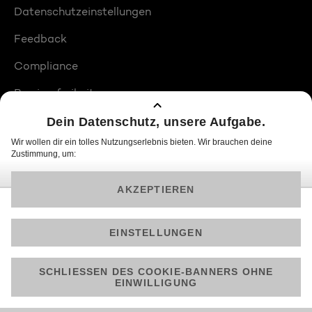
Datenschutzeinstellungen
Feedback
Compliance
Barrierefreiheit
Produktplatzierungen
© 2026 ProSiebenSat.1 PULS 4 GmbH
Am besten läuft Joyn in der App!