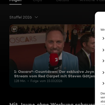
Staffel 2026
12
1: Oscars®-Countdown: Der exklusive Joyn
Stream vom Red Carpet mit Steven Gätjen
128 Min.
Folge vom 15.03.2026
Mit Joyn+ ohne Werbung schauen