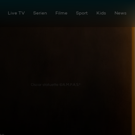
Live TV
Serien
Filme
Sport
Kids
News
os