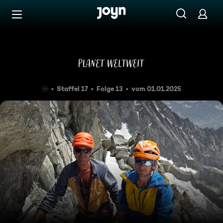
Zum Inhalt springen
Barrierefrei
Die Bergführer vom Mont Bla
Staffel 17
Folge 13
vom 01.01.2025