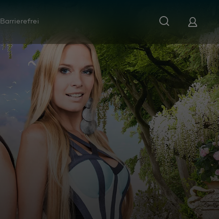
Barrierefrei