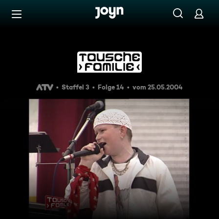
Zum Inhalt springen
Barrierefrei
Tausche Familie: Was wurde au
Staffel 3
Folge 14
vom 25.05.2004