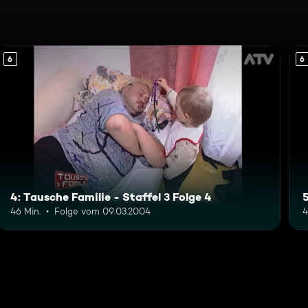
6
6
4: Tausche Familie - Staffel 3 Folge 4
5
46 Min.
Folge vom 09.03.2004
4