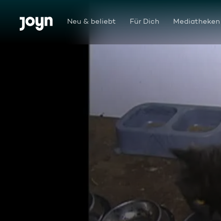
Zum Inhalt springen
Barrierefrei
Neu & beliebt
Für Dich
Mediatheken