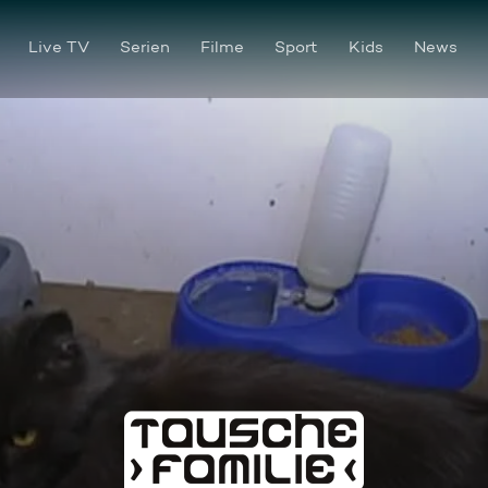
Live TV
Serien
Filme
Sport
Kids
News
Tausche Familie - Staffel 3 F