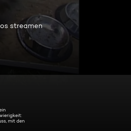
los streamen
ein
ierigkeit:
ss, mit den