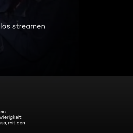
nlos streamen
ein
ierigkeit:
ss, mit den