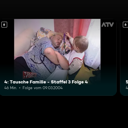
6
6
4: Tausche Familie - Staffel 3 Folge 4
5
46 Min.
Folge vom 09.03.2004
4