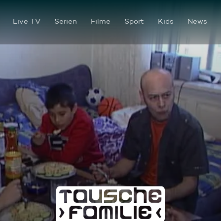
Live TV
Serien
Filme
Sport
Kids
News
Tausche Familie - Staffel 3 F