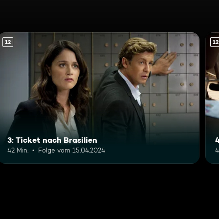
12
12
3: Ticket nach Brasilien
4
42 Min.
Folge vom 15.04.2024
4