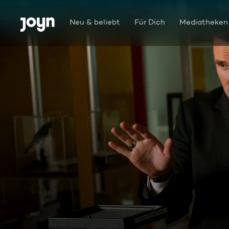
Zum Inhalt springen
Barrierefrei
Neu & beliebt
Für Dich
Mediatheken