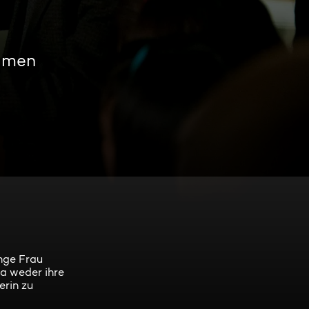
eamen
nge Frau
da weder ihre
erin zu