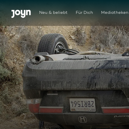
Zum Inhalt springen
Barrierefrei
Neu & beliebt
Für Dich
Mediatheken