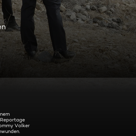
en
einem
e Reportage
Tommy Volker
chwunden.