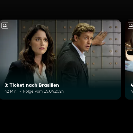
12
12
3: Ticket nach Brasilien
4
42 Min.
Folge vom 15.04.2024
4