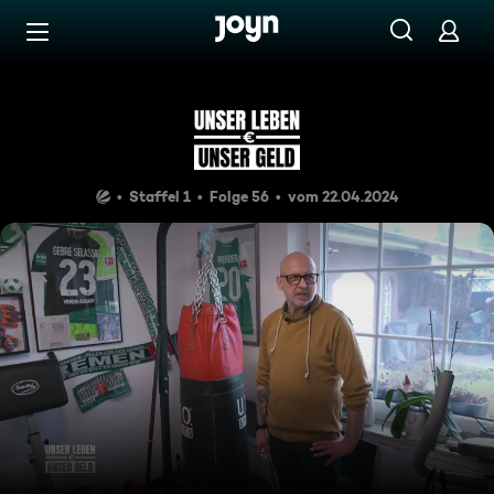
Zum Inhalt springen
Barrierefrei
Familie Frerks/Lamprecht
Staffel 1
Folge 56
vom 22.04.2024