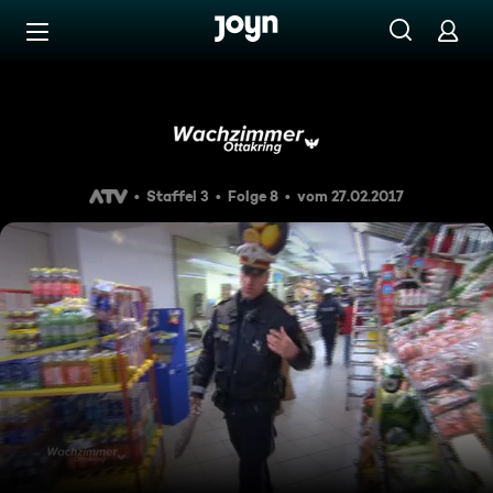
Zum Inhalt springen
Barrierefrei
Staffel 3 Folge 8: Spektakulä
Staffel 3
Folge 8
vom 27.02.2017