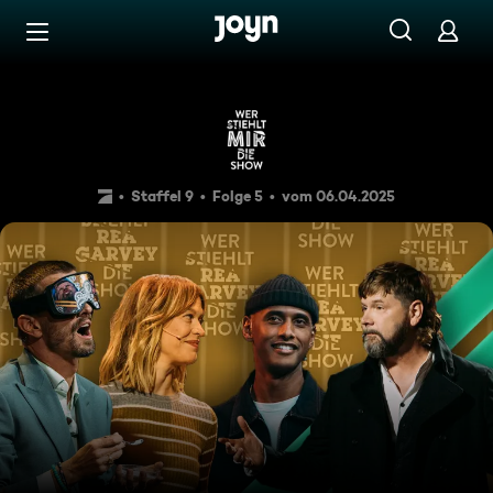
Zum Inhalt springen
Barrierefrei
Wer stiehlt Rea Garvey die 
Staffel 9
Folge 5
vom 06.04.2025