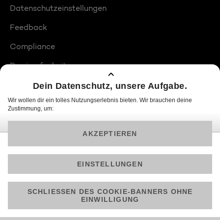
Datenschutzeinstellungen
Feedback
Compliance
Barrierefreiheit
Produktplatzierungen
© 2026 ProSiebenSat.1 PULS 4 GmbH
Am besten läuft Joyn in der App!