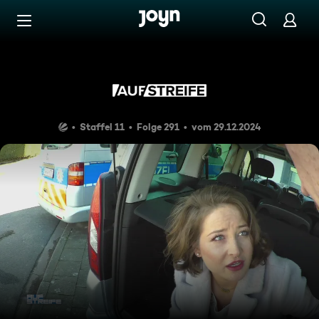
Zum Inhalt springen
Barrierefrei
Brautklau bleibt Blaukraut
Staffel 11
Folge 291
vom 29.12.2024