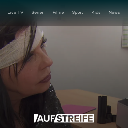
Live TV
Serien
Filme
Sport
Kids
News
Beduselt besudelt