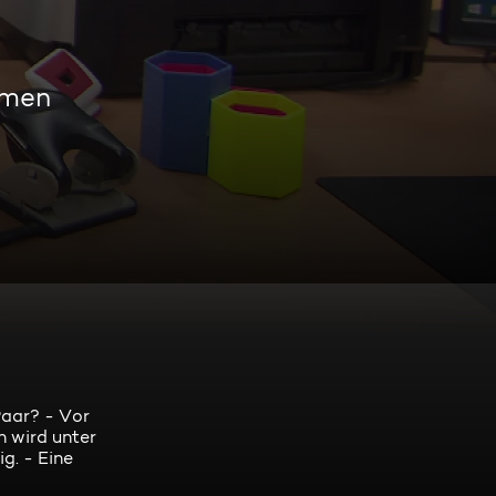
amen
aar? - Vor
 wird unter
g. - Eine