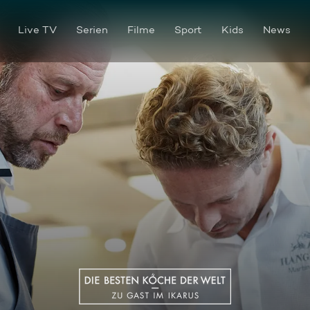
Live TV
Serien
Filme
Sport
Kids
News
David Klinch