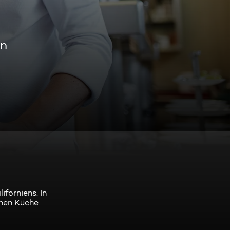
en
iforniens. In
chen Küche