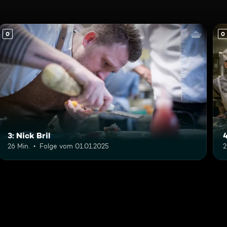
0
0
3: Nick Bril
26 Min.
Folge vom 01.01.2025
2