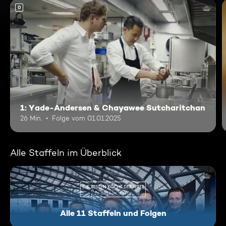
0
1: Yade-Andersen & Chayawee Sutcharitchan
26 Min.
Folge vom 01.01.2025
Alle Staffeln im Überblick
Alle 11 Staffeln und Folgen
Die besten Köche der Welt - 