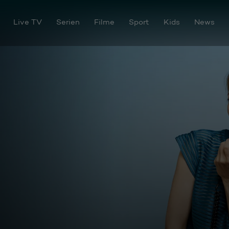
Live TV
Serien
Filme
Sport
Kids
News