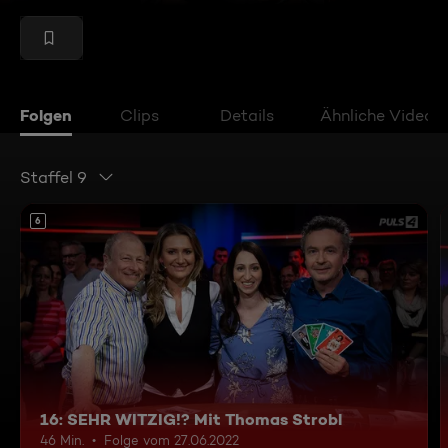
Folgen
Clips
Details
Ähnliche Videos
Staffel 9
6
16: SEHR WITZIG!? Mit Thomas Strobl
46 Min.
Folge vom 27.06.2022