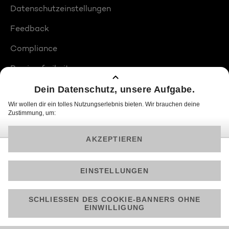
Datenschutzeinstellungen
Feedback
Compliance
Barrierefreiheit
Produktplatzierungen
© 2026 ProSiebenSat.1 PULS 4 GmbH
Am besten läuft Joyn in der App!