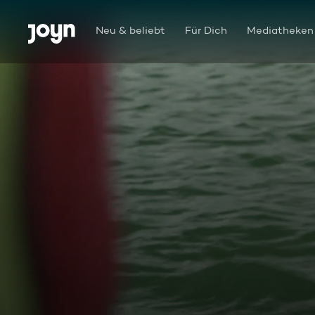
Zum Inhalt springen
Barrierefrei
Neu & beliebt
Für Dich
Mediatheken