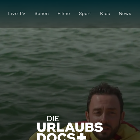
Live TV
Serien
Filme
Sport
Kids
News
Rügen: Übungstraining für di