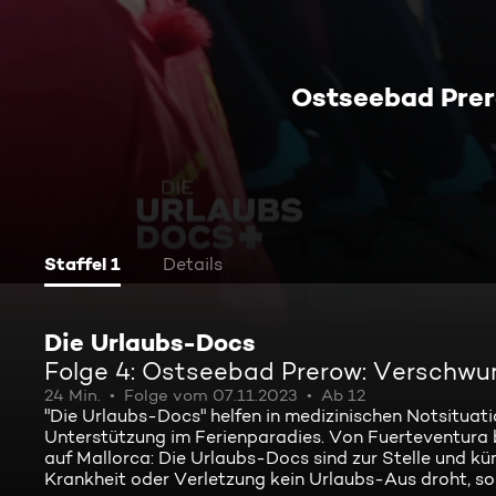
Ostseebad Pre
Staffel 1
Details
Die Urlaubs-Docs
Folge 4: Ostseebad Prerow: Verschwu
24 Min.
Folge vom 07.11.2023
Ab 12
"Die Urlaubs-Docs" helfen in medizinischen Notsituat
Unterstützung im Ferienparadies. Von Fuerteventura 
auf Mallorca: Die Urlaubs-Docs sind zur Stelle und kü
Krankheit oder Verletzung kein Urlaubs-Aus droht, son