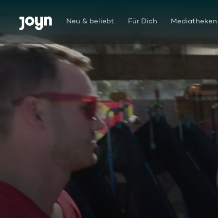
Zum Inhalt springen
Barrierefrei
Neu & beliebt
Für Dich
Mediatheken