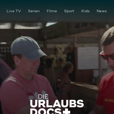
Live TV
Serien
Filme
Sport
Kids
News
Ostseebad Prerow: Verschwu