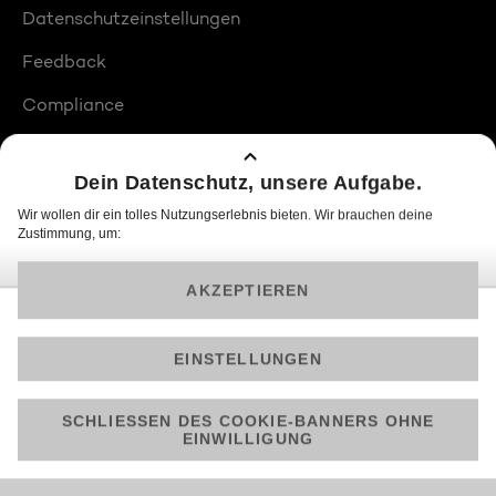
Datenschutzeinstellungen
Feedback
Compliance
Barrierefreiheit
Produktplatzierungen
© 2026 ProSiebenSat.1 PULS 4 GmbH
Am besten läuft Joyn in der App!