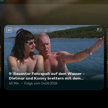
12
9: Rasanter Fahrspaß auf dem Wasser -
Dietmar und Konny brettern mit dem
Motorboot
45 Min.
Folge vom 14.06.2026