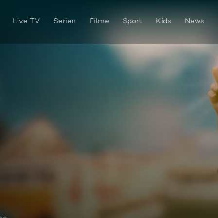
Live TV
Serien
Filme
Sport
Kids
News
os