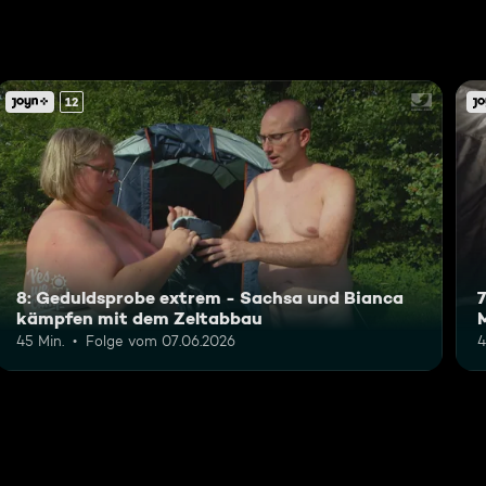
12
8: Geduldsprobe extrem - Sachsa und Bianca
kämpfen mit dem Zeltabbau
M
45 Min.
Folge vom 07.06.2026
4