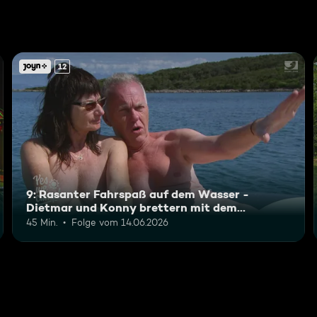
12
9: Rasanter Fahrspaß auf dem Wasser -
Dietmar und Konny brettern mit dem
Motorboot
45 Min.
Folge vom 14.06.2026