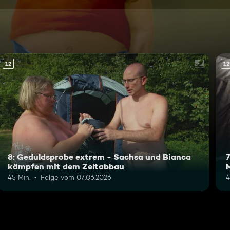
12
12
8: Geduldsprobe extrem - Sachsa und Bianca
kämpfen mit dem Zeltabbau
M
45 Min.
Folge vom 07.06.2026
4