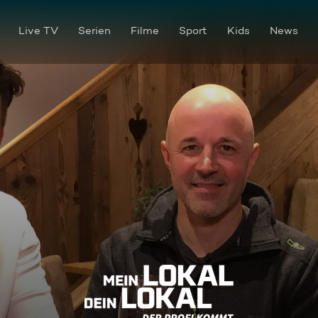
Live TV
Serien
Filme
Sport
Kids
News
"Lenggrieser Bergcamping" le