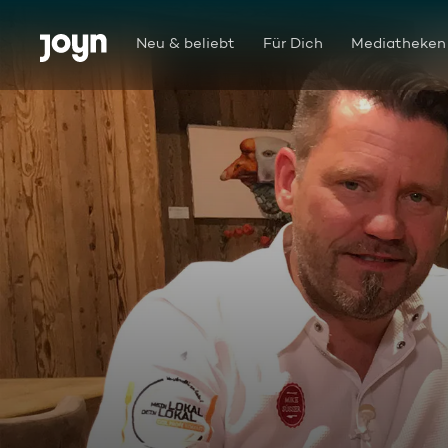
Zum Inhalt springen
Barrierefrei
Neu & beliebt
Für Dich
Mediatheken