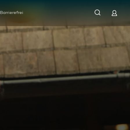
Barrierefrei
enbetrieb "Restaurant Dorfchalet"