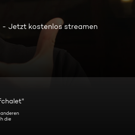
Jetzt kostenlos streamen
fchalet"
 anderen
h die