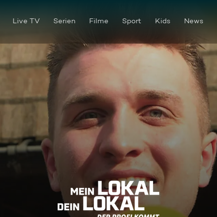
Live TV
Serien
Filme
Sport
Kids
News
Badische Landküche im Famili