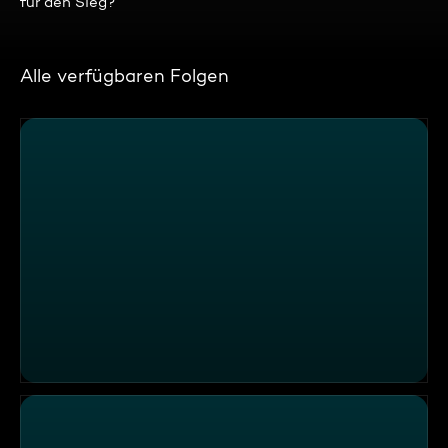
für den Sieg?
Alle verfügbaren Folgen
Skandal am Festtisch im Restaurant "Wirtskultur"