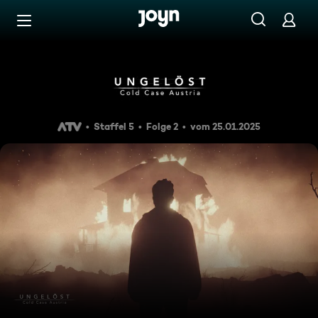
Zum Inhalt springen
Barrierefrei
Wo ist Michaela Grabner?
Staffel 5
Folge 2
vom 25.01.2025