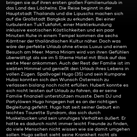
bringen sie auf ihren ersten großen Familienurlaub in
das Land des Lächelns. Die Reise beginnt in der
Hauptstadt Thailands und die Lipuschs machen sich
auf die Großstadt Bangkok zu erkunden. Bei einer
turbulenten TukTukfahrt, einer Markterkundung
inklusive exotischen Köstlichkeiten und ein paar
Minuten Ruhe in einem Tempel kommen die sechs
Kärntner der thailändischen Kultur näher. Doch was
wäre der perfekte Urlaub ohne etwas Luxus und einem
Besuch am Meer. Mama Miriam wird von ihren Gefühlen
überwältigt als sie im 5 Sterne Hotel mit Blick auf das
weite Meer ankommen. Auch der Rest der Familie ist im
siebten Himmel und genießt den Urlaub ihres Lebens in
vollen Zügen. Spaßvogel Hugo (35) und sein Kumpane
Hubsi konnten sich den Wunsch Österreich zu
verlassen bislang noch nicht erfüllen. Hubert konnte es
sich nicht leisten auf Urlaub zu fahren, da er seine
Familie finanziell unterstützen musste. Dem DJ und
Partylöwen Hugo hingegen hat es an der richtigen
Begleitung gefehlt. Hugo hat seit seiner Geburt ein
leichtes Tourette Syndrom, das sich durch
Muskelzucken und sein unruhiges Verhalten äußert. Er
hatte es dadurch nicht immer leicht Freunde zu finden,
da viele Menschen nicht wissen wie sie damit umgehen
sollen. Hugo selbst sieht seine Krankheit nicht als