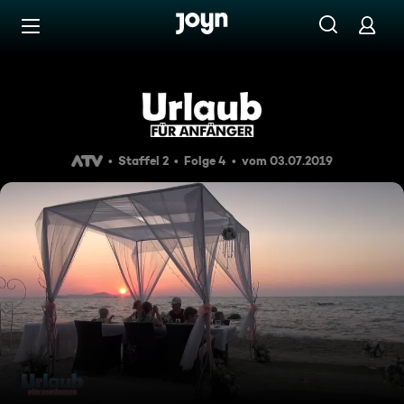
Zum Inhalt springen
Barrierefrei
Staffel 2 Folge 4: Amsterdam
Staffel 2
Folge 4
vom 03.07.2019