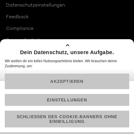
Datenschutzeinstellungen
Feedback
Compliance
Barrierefreiheit
Produktplatzierungen
© 2026 ProSiebenSat.1 PULS 4 GmbH
Am besten läuft Joyn in der App!