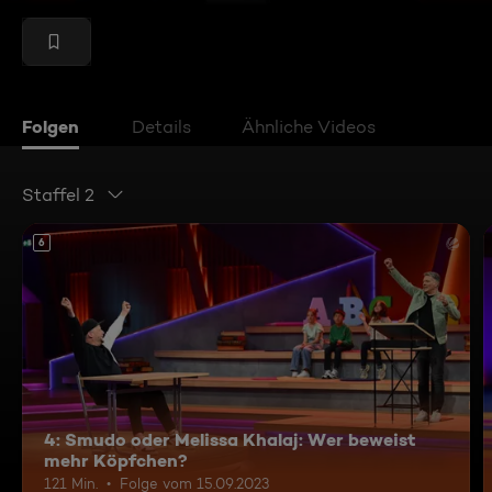
Folgen
Details
Ähnliche Videos
Staffel 2
6
4: Smudo oder Melissa Khalaj: Wer beweist
mehr Köpfchen?
121 Min.
Folge vom 15.09.2023