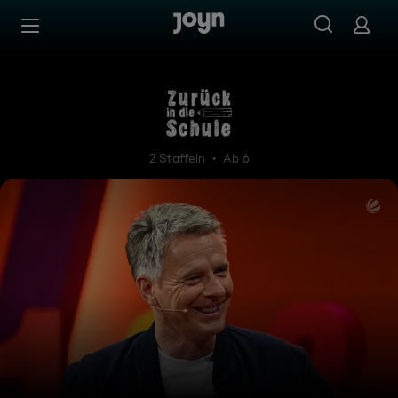
Zum Inhalt springen
Barrierefrei
Zurück in die Schule
2 Staffeln
Ab 6