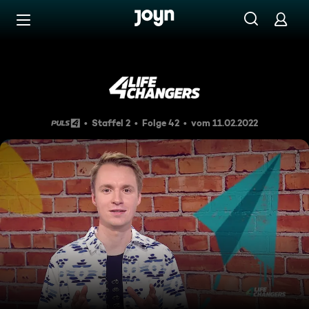
Zum Inhalt springen
Barrierefrei
4Lifechangers vom 15.02.202
Staffel 2
Folge 42
vom 11.02.2022