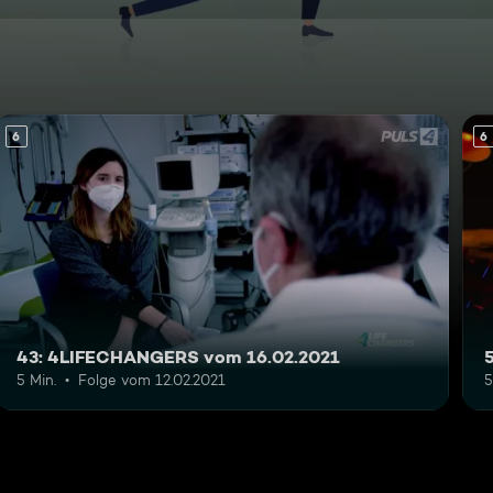
6
6
43: 4LIFECHANGERS vom 16.02.2021
5 Min.
Folge vom 12.02.2021
5