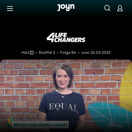
Zum Inhalt springen
Barrierefrei
4Lifechangers vom 29.03.202
Staffel 2
Folge 84
vom 25.03.2022