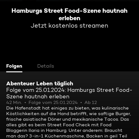
Hamburgs Street Food-Szene hautnah
erleben
Jetzt kostenlos streamen
Folgen
Details
Abenteuer Leben täglich
Folge vom 25.01.2024: Hamburgs Street Food-
Szene hautnah erleben
42 Min.
Folge vom 25.01.2024
Ab 12
Die Hafenstadt hat einiges zu bieten, was kulinarische
Köstlichkeiten auf die Hand betrifft, wie saftige Burger,
frische asiatische Döner und mexikanische Tacos. Das
alles gibt es beim Street Food Check mit Food
Bloggerin Ilaria in Hamburg. Unter anderem: Braucht
man das? 3-in-1 Küchenmaschine, Backen in geil Teil