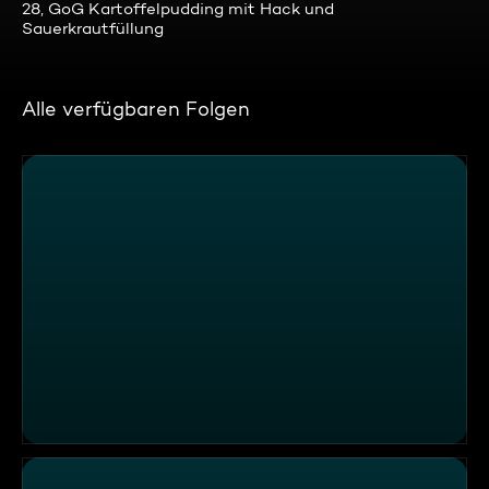
28, GoG Kartoffelpudding mit Hack und
Sauerkrautfüllung
Alle verfügbaren Folgen
Champagner-Duschen und Luxus-Feuerwerke: Geheimnis