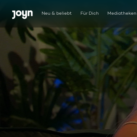
Zum Inhalt springen
Barrierefrei
Neu & beliebt
Für Dich
Mediatheken