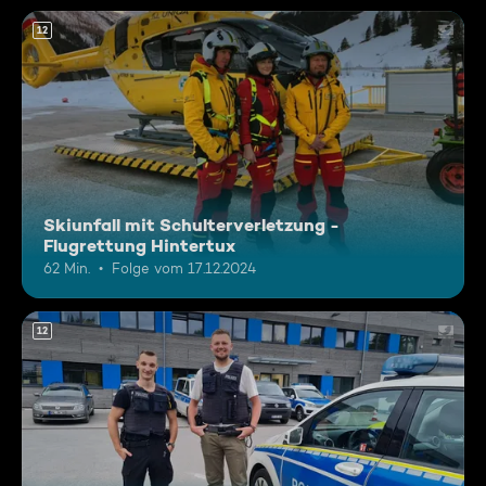
12
Skiunfall mit Schulterverletzung -
Flugrettung Hintertux
62 Min.
Folge vom 17.12.2024
12