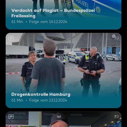
Verdacht auf Plagiat – Bundespolizei
Freilassing
61 Min.
Folge vom 16.12.2024
12
Drogenkontrolle Hamburg
61 Min.
Folge vom 13.12.2024
12