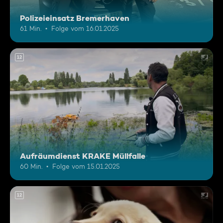
Polizeieinsatz Bremerhaven
61 Min.
Folge vom 16.01.2025
12
Aufräumdienst KRAKE Müllfalle
60 Min.
Folge vom 15.01.2025
12