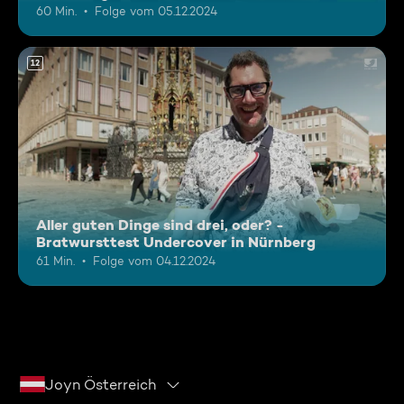
60 Min.
Folge vom 05.12.2024
12
Aller guten Dinge sind drei, oder? -
Bratwursttest Undercover in Nürnberg
61 Min.
Folge vom 04.12.2024
Joyn Österreich