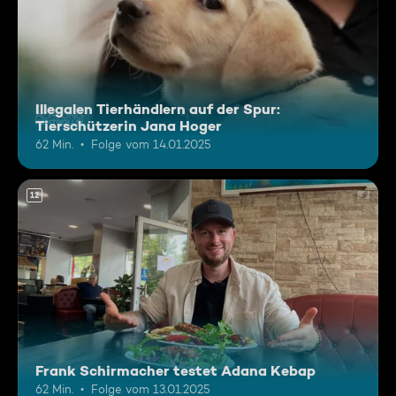
Illegalen Tierhändlern auf der Spur:
Tierschützerin Jana Hoger
62 Min.
Folge vom 14.01.2025
12
Frank Schirmacher testet Adana Kebap
62 Min.
Folge vom 13.01.2025