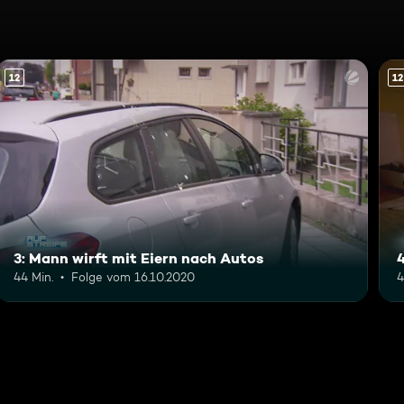
12
12
3: Mann wirft mit Eiern nach Autos
44 Min.
Folge vom 16.10.2020
4