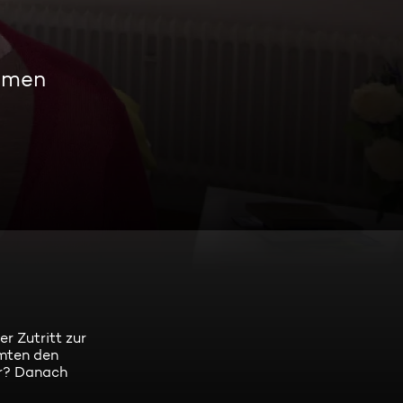
eamen
er Zutritt zur
mten den
er? Danach