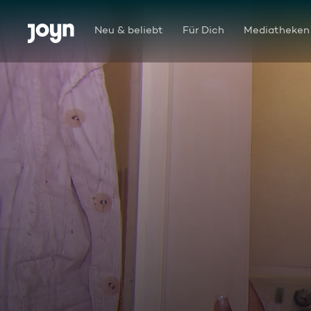
Zum Inhalt springen
Barrierefrei
Neu & beliebt
Für Dich
Mediatheken