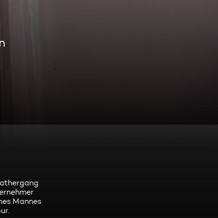
n
 Tathergang
ternehmer
eines Mannes
ur.