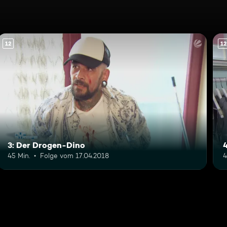
12
12
3: Der Drogen-Dino
45 Min.
Folge vom 17.04.2018
4