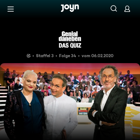
Zum Inhalt springen
Barrierefrei
Hannes Jaenicke & Melissa K
Staffel 3
Folge 34
vom 06.02.2020